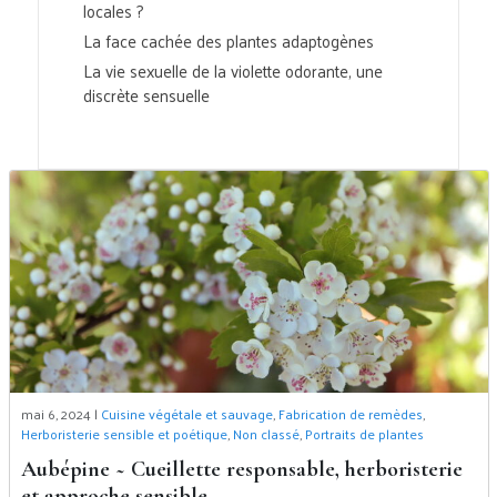
locales ?
La face cachée des plantes adaptogènes
La vie sexuelle de la violette odorante, une
discrète sensuelle
mai 6, 2024 |
Cuisine végétale et sauvage
,
Fabrication de remèdes
,
Herboristerie sensible et poétique
,
Non classé
,
Portraits de plantes
Aubépine ~ Cueillette responsable, herboristerie
et approche sensible