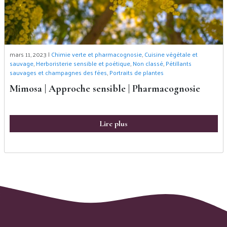
mars 11, 2023 |
Chimie verte et pharmacognosie
,
Cuisine végétale et
sauvage
,
Herboristerie sensible et poétique
,
Non classé
,
Pétillants
sauvages et champagnes des fées
,
Portraits de plantes
Mimosa | Approche sensible | Pharmacognosie
Lire plus