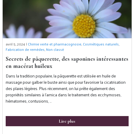
avril 5, 2024 |
Chimie verte et pharmacognosie
,
Cosmétiques naturels
,
Fabrication de remèdes
,
Non classé
Secrets de pâquerette, des saponines intéressantes
en macérat huileux
Dans la tradition populaire, la pâquerette est utilisée en huile de
massage pour galber le buste ainsi que pour favoriser la cicatrisation
des plaies légères. Plus récemment, on lui prête également des
propriétés similaires à l’arnica dans le traitement des ecchymoses,
hématomes, contusions, …
Lire plus