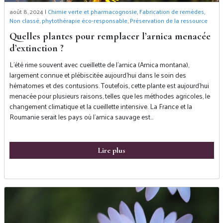
août 8, 2024 |
Chimie verte et pharmacognosie
,
Fabrication de remèdes
,
Non classé
,
phytothérapie éco-responsable
,
Préservation de la ressource
Quelles plantes pour remplacer l’arnica menacée
d’extinction ?
L’été rime souvent avec cueillette de l’arnica (Arnica montana),
largement connue et plébiscitée aujourd’hui dans le soin des
hématomes et des contusions. Toutefois, cette plante est aujourd’hui
menacée pour plusieurs raisons, telles que les méthodes agricoles, le
changement climatique et la cueillette intensive. La France et la
Roumanie serait les pays où l’arnica sauvage est…
Lire plus