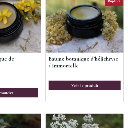
Rupture
que de
Baume botanique d’hélichryse
/ Immortelle
Voir le produit
mander