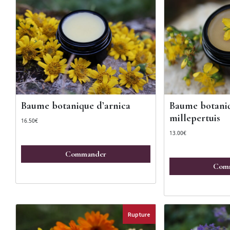
Baume botanique d’arnica
Baume botani
millepertuis
16.50
€
13.00
€
Commander
Com
Rupture