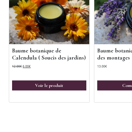
Baume botanique de
Baume botaniq
Calendula ( Soucis des jardins)
des montages
Le
Le
12.00
€
6.00
€
13.00
€
prix
prix
initial
actuel
était :
est :
12.00€.
6.00€.
Voir le produit
Com