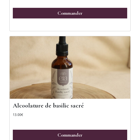
Commander
Alcoolature de basilic sacré
13.00
€
Commander