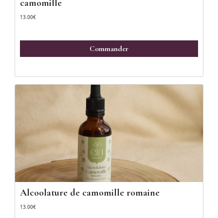
camomille
13.00
€
Commander
Alcoolature de camomille romaine
13.00
€