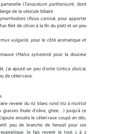
partenelle (
Tanacetum parthenium
), dont
ange de la vésicule biliaire
ynorrhodons (
Rosa canina
), pour apporter
’un filet de citron à la fin du plat) et un peu
mus vulgaris
), pour le côté aromatique et
 mauve (
Malva sylvestris
) pour la douceur
é, j’ai ajouté un peu d’ortie (
Urtica dioïca
),
u de céleri-rave.
e.
ire revenir du riz blanc rond (riz à risotto)
grasses (huile d’olive, ghee, …) jusqu’à ce
 j’ajoute ensuite le céleri-rave coupé en dés,
petit peu de branche de fenouil pour ses
 eupeptique. Je fais revenir le tout 1 à 2