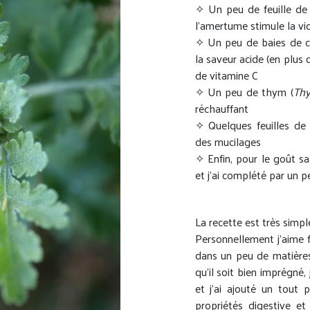
✧ Un peu de feuille de 
l’amertume stimule la vid
✧ Un peu de baies de c
la saveur acide (en plus d
de vitamine C
✧ Un peu de thym (
Thy
réchauffant
✧ Quelques feuilles de
des mucilages
✧ Enfin, pour le goût sal
et j’ai complété par un pe
La recette est très simpl
Personnellement j’aime fa
dans un peu de matières 
qu’il soit bien imprégné,
et j’ai ajouté un tout 
propriétés digestive et