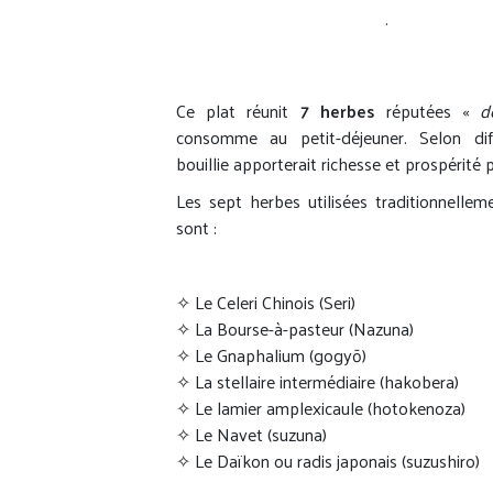
.
Ce plat réunit
7 herbes
réputées «
d
consomme au petit-déjeuner. Selon diff
bouillie apporterait richesse et prospérité p
Les sept herbes utilisées traditionnellem
sont :
✧ Le Celeri Chinois (Seri)
✧ La Bourse-à-pasteur (Nazuna)
✧ Le Gnaphalium (gogyō)
✧ La stellaire intermédiaire (hakobera)
✧ Le lamier amplexicaule (hotokenoza)
✧ Le Navet (suzuna)
✧ Le Daïkon ou radis japonais (suzushiro)