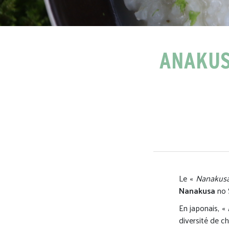
ANAKUSA
Le «
Nanakus
Nanakusa
no S
En japonais, «
diversité de c