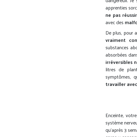
dangereux. Je s
apprenties sor
ne pas réussi
avec des
malfo
De plus, pour a
vraiment con
substances ab
absorbées dans
irréversibles
litres de pla
symptômes, qu
travailler avec
Enceinte, votr
système nerveux
qu’après 3 sema