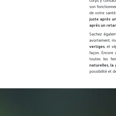
corps y consac
son fonctionnem
de votre santé
juste après u
après un retar
Sachez égaleme
avortement, ma
vertiges
, et s
façon. Encore u
toutes les fe
naturelles, la
possibilité et d