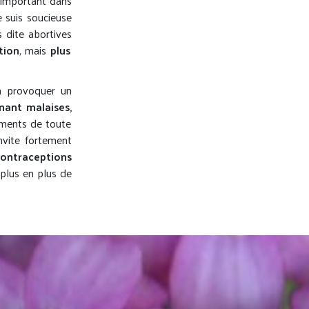
 important dans
e suis soucieuse
 dite abortives
tion
, mais
plus
 à provoquer un
nant malaises,
caments de toute
invite fortement
ontraceptions
 plus en plus de