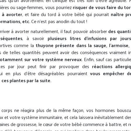
ais qu’un avortement en clinique est très loin d’être agréable. 
cières ou sage-femmes, vous pourriez
risquer de vous faire du to
r à avorter
, et faire du tord à votre bébé qui pourrait
naître p
rmations, etc.
Ce n’est pas anodin du tout !
rriver à avorter naturellement, il faut pouvoir absorber
des quanti
séquentes
, à savoir
plusieurs litres d’infusions par jours
ortives comme la
thuyone présente dans la sauge, l’armoise, l
 de telles quantités peuvent avoir des conséquences vraiment i
 notamment sur votre système nerveux
. Enfin, sauf cas particul
ntes par jour peut finir par provoquer des
réactions allergi
i en plus d’être désagréables pourraient
vous empêcher de
 ces plantes par la suite.
e corps ne réagira plus de la même façon, vos hormones bouscu
 et votre système immunitaire, et cela laissera inévitablement de
ines de grossesse, le cœur de votre bébé commence à battre, et r