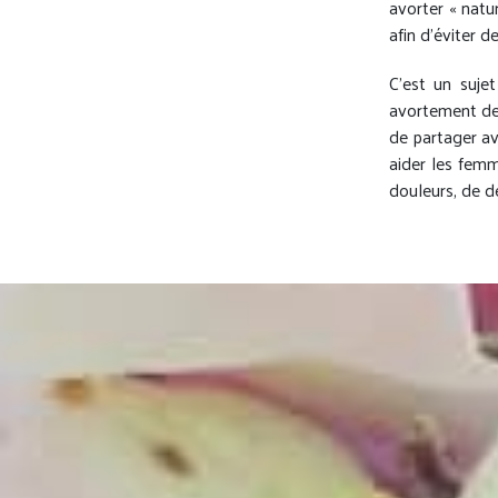
avorter « natu
afin d’éviter d
C’est un suje
avortement de 
de partager av
aider les femm
douleurs, de d