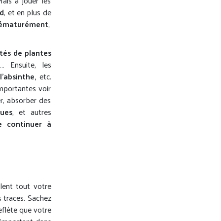
Mais à jouer les
rd
, et en plus de
rématurément
,
tés de plantes
… Ensuite, les
’absinthe,
etc.
mportantes voir
ier, absorber des
ques
, et autres
 continuer à
lent tout votre
s traces. Sachez
eflète que votre