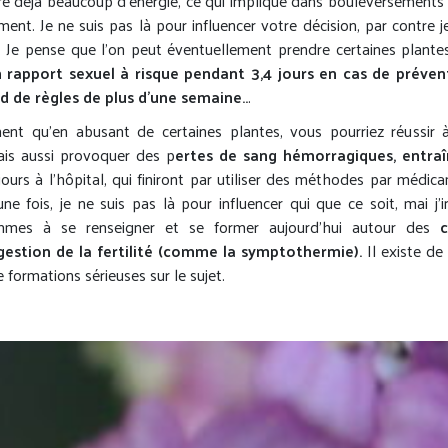
re déjà beaucoup d’énergie, ce qui implique dans bouleversements
ent. Je ne suis pas là pour influencer votre décision, par contre j
. Je pense que l’on peut éventuellement prendre certaines plantes
n rapport sexuel à risque pendant 3,4 jours en cas de préven
d de règles de plus d’une semaine..
.
nt qu’en abusant de certaines plantes, vous pourriez réussir
is aussi provoquer des p
ertes de sang hémorragiques, entraî
éjours à l’hôpital, qui finiront par utiliser des méthodes par médi
ne fois, je ne suis pas là pour influencer qui que ce soit, mai j’
mmes à se renseigner et se former aujourd’hui autour des
c
 gestion de la fertilité (comme la symptothermie).
Il existe de
e formations sérieuses sur le sujet.