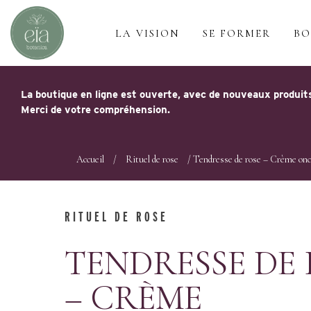
LA VISION
SE FORMER
BO
La boutique en ligne est ouverte, avec de nouveaux produits
Merci de votre compréhension.
Accueil
/
Rituel de rose
/ Tendresse de rose – Crème on
RITUEL DE ROSE
TENDRESSE DE 
– CRÈME